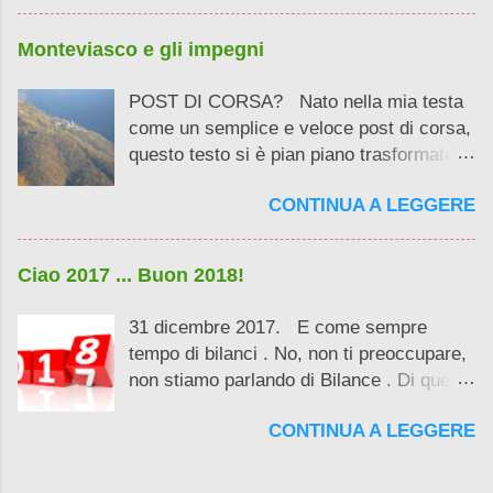
del normale podismo e dalla noia della
solita divulgazione storica . E il mio primo
Monteviasco e gli impegni
libro Oloferrovie Galattiche ora in
crowdfunding su bookabook prosegue su
POST DI CORSA? Nato nella mia testa
questa linea. Prende due cose normali (la
come un semplice e veloce post di corsa,
fantascienza e l’inchiesta) per unirle in un
questo testo si è pian piano trasformato.
romanzo dove è il lettore il vero
Insomma, mica potevo sbolognare in
protagonista .
CONTINUA A LEGGERE
poche righe Monteviasco e i prossimi
impegni ...
Ciao 2017 ... Buon 2018!
31 dicembre 2017. E come sempre
tempo di bilanci . No, non ti preoccupare,
non stiamo parlando di Bilance . Di quello
ci occuperemo tra un po', magari
CONTINUA A LEGGERE
indossando una maglia con su scritto "
domani riprendo ... a correre ".