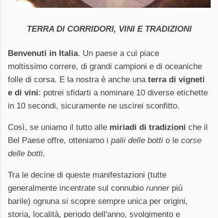
TERRA DI CORRIDORI, VINI E TRADIZIONI
Benvenuti in Italia
.
Un paese a cui piace
moltissimo
correre, di grandi campioni e di oceaniche
folle di corsa. E la nostra è anche una
terra di vigneti
e di vini
: potrei sfidarti a nominare 10 diverse etichette
in 10 secondi,
sicuramente ne uscirei sconfitto.
Così, se uniamo il tutto alle
miriadi di tradizioni
che il
Bel Paese offre, otteniamo i
palii delle botti
o le
corse
delle botti
.
Tra le decine di queste
manifestazioni (
tutte
generalmente incentrate sul connubio
runner
più
barile)
ognuna si scopre sempre unica per origini,
storia, località, periodo
dell'anno, svolgimento e