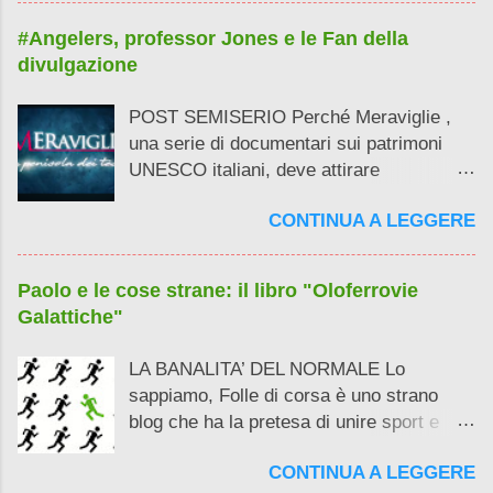
non hai avuto tempo perchè bla bla, bla
#Angelers, professor Jones e le Fan della
bla ..."
divulgazione
POST SEMISERIO Perché Meraviglie ,
una serie di documentari sui patrimoni
UNESCO italiani, deve attirare
l'attenzione sui social soprattutto del
CONTINUA A LEGGERE
pubblico femminile e in relazione al
conduttore Alberto Angela ? Perché le
lezioni universitarie del professor Henry "
Paolo e le cose strane: il libro "Oloferrovie
Indiana " Jones erano stracolme di
Galattiche"
ragazze ammiccanti? E perchè non mi
sembra che Folle di corsa venga seguito
LA BANALITA’ DEL NORMALE Lo
(letteralmente) da cotante graziose
sappiamo, Folle di corsa è uno strano
attenzioni? Benvenuti ad un post
blog che ha la pretesa di unire sport e
semiserio dedicato al fascino della cultura
cultura cercando di farlo in modo
e della divulgazione .
CONTINUA A LEGGERE
accattivante, allontanandosi dalla banalità