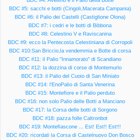
BDC #4: Avellino e il Palio della Botte
BDC #5: sacchi e botti (Cingoli,Macerata Campania)
BDC #6: il Palio dei Castelli (Castiglione Olona)
BDC #7: i cedri e le botti di Bibbona
BDC #8: Celestino V e Raviscanina
BDC #9: ecco la Pentecosta Celestiniana di Corropoli
BDC #10:San Briccio,la vendemmia e Botte di corsa
BDC #11: il Palio "Innamorato" di Scandiano
BDC #12: la dozzina di corse di Montemurlo
BDC #13: il Palio del Cuoio di San Miniato
BDC #14: l'EnoPalio di Santa Venerina
BDC #15: Montefiore e il Palio perduto
BDC #16: non solo Palio delle Botti a Manciano
BDC #17: la Corsa delle botti di Sorgono
BDC #18: pazza folle Caltronbot
BDC #19: Montefiascone ... Est! Est!! Est!!!
BDC #20: ricordati la Corsa di Castelnuovo Don Bosco