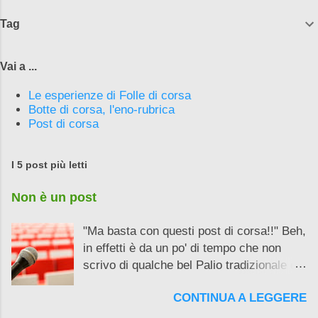
Tag
Vai a ...
Le esperienze di Folle di corsa
Botte di corsa, l'eno-rubrica
Post di corsa
I 5 post più letti
Non è un post
"Ma basta con questi post di corsa!!" Beh,
in effetti è da un po' di tempo che non
scrivo di qualche bel Palio tradizionale e
strano. E questo non lo possiamo
CONTINUA A LEGGERE
nemmeno definire un post, solo un...
"Scuse, solo scuse! Adesso ci dirai che