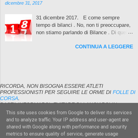
dicembre 31, 2017
31 dicembre 2017. E come sempre
tempo di bilanci . No, non ti preoccupare,
non stiamo parlando di Bilance . Di quello
ci occuperemo tra un po', magari
CONTINUA A LEGGERE
indossando una maglia con su scritto "
domani riprendo ... a correre ".
RICORDA, NON BISOGNA ESSERE ATLETI
PROFESSIONISTI PER SEGUIRE LE ORME DI
FOLLE DI
CORSA
.
BASTA INFORMARSI, EVITARE DI LANCIARSI IN
IMPRESE AL DI SOPRA DELLE PROPRIE CAPACITA' E
This site uses cookies from Google to deliver its services
RICORDARE DI PREPARARSI ADEGUATAMENTE
and to analyze traffic. Your IP address and user-agent are
ALL'EVENTO CON QUALCHE ALLENAMENTO
shared with Google along with performance and security
SPECIFICO ....
metrics to ensure quality of service, generate usage