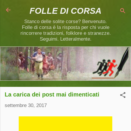
Passa ai contenuti principali
FOLLE DI CORSA
Stanco delle solite corse? Benvenuto.
Folle di corsa è la risposta per chi vuole
rincorrere tradizioni, folklore e stranezze.
Seguimi. Letteralmente.
La carica dei post mai dimenticati
settembre 30, 2017