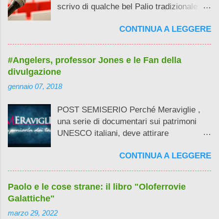
scrivo di qualche bel Palio tradizionale e
strano. E questo non lo possiamo
CONTINUA A LEGGERE
nemmeno definire un post, solo un...
"Scuse, solo scuse! Adesso ci dirai che
non hai avuto tempo perchè bla bla, bla
#Angelers, professor Jones e le Fan della
bla ..."
divulgazione
gennaio 07, 2018
POST SEMISERIO Perché Meraviglie ,
una serie di documentari sui patrimoni
UNESCO italiani, deve attirare
l'attenzione sui social soprattutto del
CONTINUA A LEGGERE
pubblico femminile e in relazione al
conduttore Alberto Angela ? Perché le
lezioni universitarie del professor Henry "
Paolo e le cose strane: il libro "Oloferrovie
Indiana " Jones erano stracolme di
Galattiche"
ragazze ammiccanti? E perchè non mi
marzo 29, 2022
sembra che Folle di corsa venga seguito