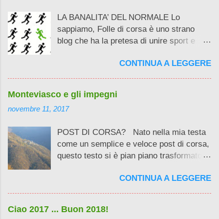
(letteralmente) da cotante graziose
LA BANALITA’ DEL NORMALE Lo
attenzioni? Benvenuti ad un post
sappiamo, Folle di corsa è uno strano
semiserio dedicato al fascino della cultura
blog che ha la pretesa di unire sport e
e della divulgazione .
cultura cercando di farlo in modo
CONTINUA A LEGGERE
accattivante, allontanandosi dalla banalità
del normale podismo e dalla noia della
solita divulgazione storica . E il mio primo
Monteviasco e gli impegni
libro Oloferrovie Galattiche ora in
novembre 11, 2017
crowdfunding su bookabook prosegue su
questa linea. Prende due cose normali (la
POST DI CORSA? Nato nella mia testa
fantascienza e l’inchiesta) per unirle in un
come un semplice e veloce post di corsa,
romanzo dove è il lettore il vero
questo testo si è pian piano trasformato.
protagonista .
Insomma, mica potevo sbolognare in
CONTINUA A LEGGERE
poche righe Monteviasco e i prossimi
impegni ...
Ciao 2017 ... Buon 2018!