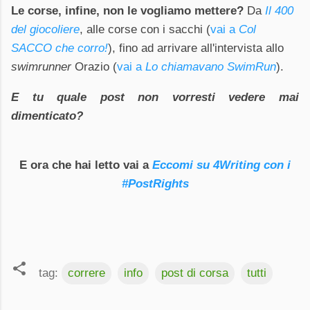
Le corse, infine, non le vogliamo mettere?
Da
Il 400
del giocoliere
, alle corse con i sacchi (
vai a
Col
SACCO che corro!
), fino ad arrivare all'intervista allo
swimrunner
Orazio (
vai a
Lo chiamavano SwimRun
).
E tu quale post non vorresti vedere mai
dimenticato?
E ora che hai letto vai a
Eccomi su 4Writing con i
#PostRights
tag:
correre
info
post di corsa
tutti
C